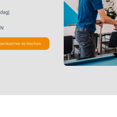
 dag)
EN
ownload hier de brochure