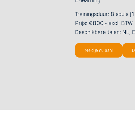
E-learning
Trainingsduur: 8 sbu’s (1
Prijs: €800,- excl. BTW
Beschikbare talen: NL, 
Meld je nu aan!
D