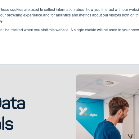
These cookies are used to collect information about how you interact with our webs
our browsing experience and for analytics and metrics about our visitors both on th
y.
ten
Kennis
Klantcases
Over
on’t be tracked when you visit this website. A single cookie will be used in your b
Data
ls