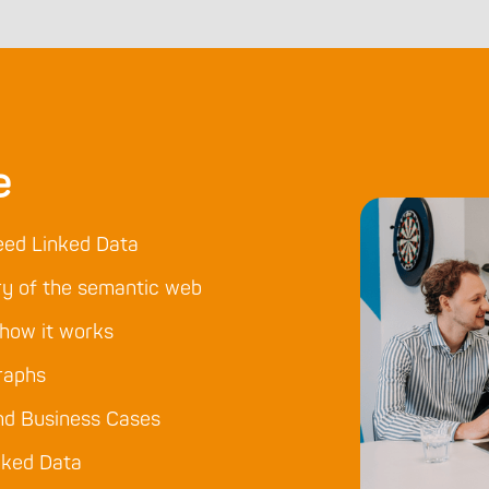
e
eed Linked Data
ry of the semantic web
 how it works
raphs
nd Business Cases
nked Data