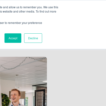
ite and allow us to remember you. We use this
is website and other media. To find out more
Bel ons
NL
+31 (0)30 – 207 42 74
rowser to remember your preference
Accept
Decline