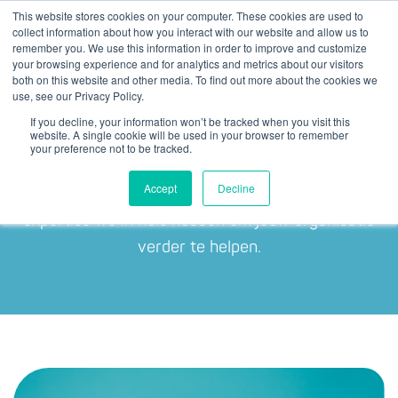
This website stores cookies on your computer. These cookies are used to
collect information about how you interact with our website and allow us to
remember you. We use this information in order to improve and customize
your browsing experience and for analytics and metrics about our visitors
both on this website and other media. To find out more about the cookies we
use, see our Privacy Policy.
If you decline, your information won’t be tracked when you visit this
Ontmoet ons team
website. A single cookie will be used in your browser to remember
your preference not to be tracked.
Benieuwd naar de mensen achter Y.digital? Hier
Accept
Decline
ontdek je wie wij zijn, wat ons drijft en welke
expertise we in huis hebben om jouw organisatie
verder te helpen.